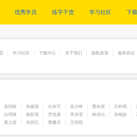
优秀学员
练字干货
学习社区
下
货
学习社区
下载中心
关于我们
隐私政策
服务协议
高绍钦
孙婧瑶
任米可
吴沂铮
曹依宸
吕梓萌
白明珠
杨忻瑶
罗悦凌
李沐澄
林诗沁
张铭皓
黄少棠
何所忆
曹馨月
王惜熙