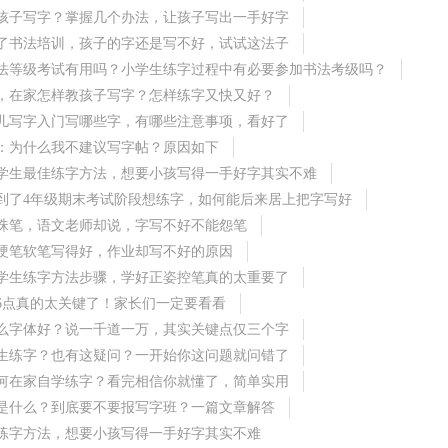
孩子写字？掌握几个办法，让孩子写出一手好字
了书法培训，孩子的字还是写不好，试试这法子
法等级考试有用吗？小学生练字过程中有必要参加书法考级吗？
，在家怎样教孩子写字？怎样练字又快又好？
儿写字入门写哪些字，有哪些注意事项，看好了
：为什么我不建议写字帖？原因如下
学生最佳练字方法，想要小孩写得一手好字其实不难
到了4年级期末考试阶段想练字，如何能后来居上把字写好
珠笔，语文老师却说，字写不好不能怨笔
硬笔软笔写得好，作业却写不好的原因
学生练字方法步骤，学好正姿控笔真的太重要了
6点真的太关键了！家长们一定要看看
么字体好？说一千道一万，其实关键点仅三个字
生练字？也有这疑问？一开始你这问题就问错了
何在家自学练字？看完相信你就懂了，简单实用
是什么？到底要不要报写字班？一篇文章解答
练字方法，想要小孩写得一手好字其实不难