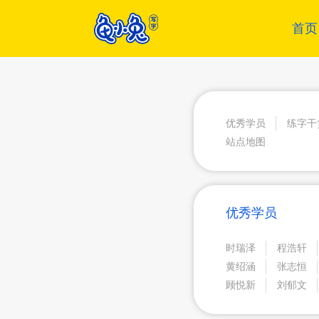
首页
优秀学员
练字干
站点地图
优秀学员
时瑞泽
程浩轩
黄绍涵
张志恒
顾悦新
刘郁文