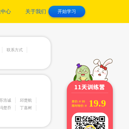
载中心
关于我们
开始学习
联系方式
19.9
苏浩诚
邱楚航
冯楚乔
丁嘉树