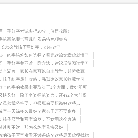
写一手好字考试多得20分（值得收藏）
字笔画笔顺书写规则及易错笔顺集合
家长怎么教孩子写好字，都在这了！
是hb，练字铅笔如何选择？看完这篇文章你就懂了
得一手好字并不难，附方法，建议反复阅读学习
法全涵盖，家长在家可以自主教学，赶紧收藏
，孩子练字最佳攻略，强烈建议家长收藏学习
效？练字的效果主要取决于2个方面，做好即可
又快又好，除了坐姿握笔姿势，还有2个大前提
？虽然我坚持要，但报班前要权衡好这些点
练字一天练多久最好？家长千万不要贪多
：孩子厌学和写字潦草，不妨用这个办法
欲速则不达，那怎么练字又快又好
你的孩子写字难看还懒得练？这些原因你得找找