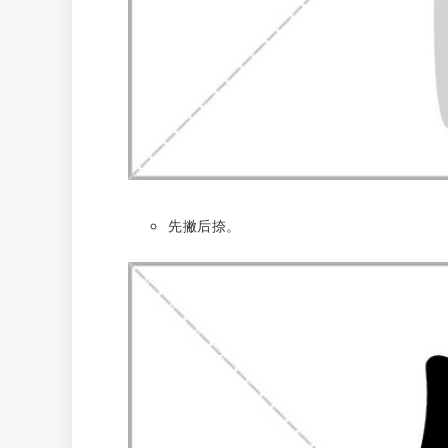
先撇后捺。