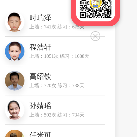
时瑞泽
上墙：741次 练习：675天
程浩轩
上墙：1051次 练习：1088天
高绍钦
上墙：720次 练习：738天
孙婧瑶
上墙：592次 练习：734天
任米可