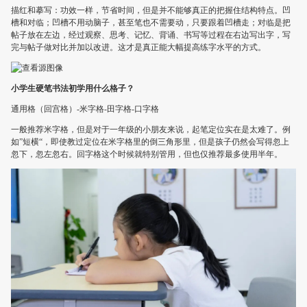
描红和摹写：功效一样，节省时间，但是并不能够真正的把握住结构特点。凹
槽和对临；凹槽不用动脑子，甚至笔也不需要动，只要跟着凹槽走；对临是把
帖子放在左边，经过观察、思考、记忆、背诵、书写等过程在右边写出字，写
完与帖子做对比并加以改进。这才是真正能大幅提高练字水平的方式。
小学生硬笔书法初学用什么格子？
通用格（回宫格）-米字格-田字格-口字格
一般推荐米字格，但是对于一年级的小朋友来说，起笔定位实在是太难了。例
如”短横“，即使教过定位在米字格里的倒三角形里，但是孩子仍然会写得忽上
忽下，忽左忽右。回字格这个时候就特别管用，但也仅推荐最多使用半年。