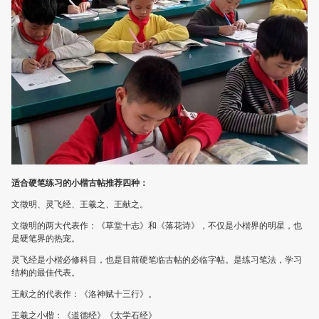
适合硬笔练习的小楷古帖推荐四种：
文徵明、灵飞经、王羲之、王献之。
文徵明的两大代表作：《草堂十志》和《落花诗》，不仅是小楷界的明星，也
是硬笔界的热宠。
灵飞经是小楷必修科目，也是目前硬笔临古帖的必临字帖。是练习笔法，学习
结构的最佳代表。
王献之的代表作：《洛神赋十三行》。
王羲之小楷：《道德经》《太学石经》