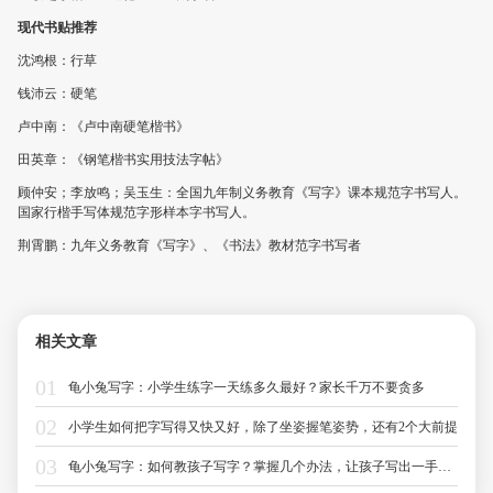
现代书贴推荐
沈鸿根：行草
钱沛云：硬笔
卢中南：《卢中南硬笔楷书》
田英章：《钢笔楷书实用技法字帖》
顾仲安；李放鸣；吴玉生：全国九年制义务教育《写字》课本规范字书写人。
国家行楷手写体规范字形样本字书写人。
荆霄鹏：九年义务教育《写字》、《书法》教材范字书写者
相关文章
龟小兔写字：小学生练字一天练多久最好？家长千万不要贪多
小学生如何把字写得又快又好，除了坐姿握笔姿势，还有2个大前提
龟小兔写字：如何教孩子写字？掌握几个办法，让孩子写出一手好字