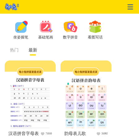
坐姿握笔
基础笔画
数字拼音
看图写话
热门
最新
汉语拼音字母表
韵母表儿歌
71010
31092