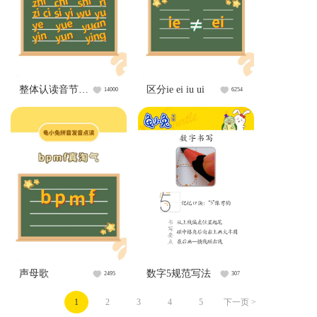
整体认读音节口诀
区分ie ei iu ui
14000
6254
声母歌
数字5规范写法
2495
307
1
2
3
4
5
下一页 >