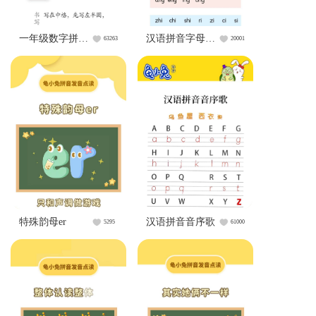
一年级数字拼音练习
汉语拼音字母表跟读
63263
20001
特殊韵母er
汉语拼音音序歌
5295
61000