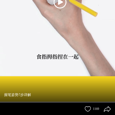
握笔姿势7步详解
1169